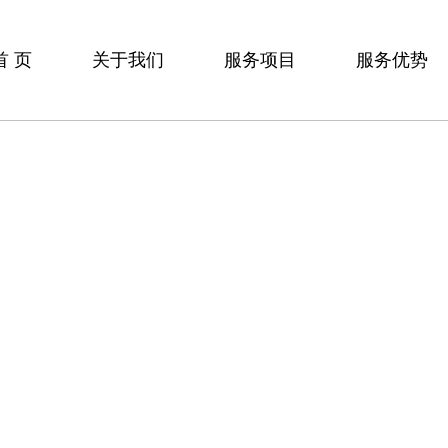
首 页
关于我们
服务项目
服务优势
企业文化
上海出轨取证
服务流程
公司介绍
上海侦探调查
收费标准