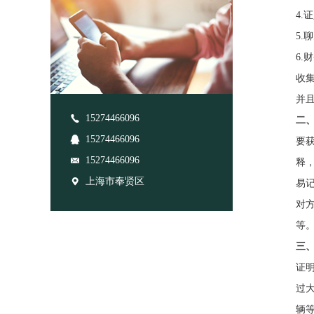
4
5
6
收
并
15274466096
二
15274466096
要
15274466096
释
上海市奉贤区
易
对
等
三
证
过
辆