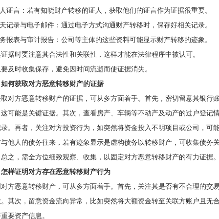
.证人证言：若有知晓财产转移的证人，获取他们的证言作为证据很重要。
.聊天记录与电子邮件：通过电子方式沟通财产转移时，保存好相关记录。
.财务报表与审计报告：公司等主体的这些资料可能显示财产转移的迹象。
集证据时要注意其合法性和关联性，这样才能在法律程序中被认可。
且要及时收集保存，避免因时间流逝而使证据消失。
、如何获取对方恶意转移财产的证据
获取对方恶意转移财产的证据，可从多方面着手。首先，密切留意其银行
，这可能是关键证据。其次，查看房产、车辆等不动产及动产的过户登记
记录。再者，关注对方投资行为，如突然将资金投入不明项目或公司，可
方与他人的债务往来，若有迹象显示是虚构债务以转移财产，可收集债务
。总之，需全方位细致观察、收集，以固定对方恶意转移财产的有力证据
、怎样证明对方存在恶意转移财产行为
明对方恶意转移财产，可从多方面着手。首先，关注其是否有不合理的交
大。其次，留意资金流向异常，比如突然将大额资金转至关联方账户且无
等重要资产信息。