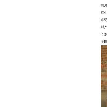
若
程
账
财
等
子