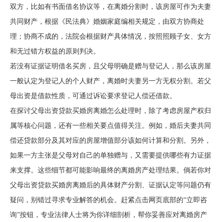
双方，比如有书面借名协议等，在离婚分割时，该房屋可作为夫妻
共同财产，根据《民法典》婚姻家庭编相关规定，由双方协商处
理；协商不成的，法院会根据财产具体情况，按照照顾子女、女方
和无过错方权益的原则判决。
若没有证据证明借名买房，且父母明确是赠与登记人，那么该房屋
一般认定为登记人的个人财产，离婚时夫妻另一方无权分割。若父
母出资是借款性质，可通过诉讼要求登记人偿还借款。
在探讨父母出资贷款买婚房离婚怎么处理时，除了考虑房屋产权归
属等核心问题，还有一些相关要点值得关注。例如，婚后夫妻共同
偿还贷款部分及其对应的房屋增值部分该如何计算和分割。另外，
如果一方主张是父母对自己的单独赠与，又需要提供哪些有力证据
来支撑。这些细节都可能影响最终的离婚房产处理结果。倘若你对
父母出资贷款买婚房离婚后的具体财产分割、证据认定等问题仍有
疑问，别错过寻求专业解答的机会。赶紧点击网页底部的“立即咨
询”按钮，专业法律人士将为你详细剖析，帮你妥善应对离婚房产